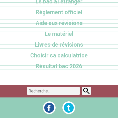
Le bac à l'étranger
Règlement officiel
Aide aux révisions
Le matériel
Livres de révisions
Choisir sa calculatrice
Résultat bac 2026