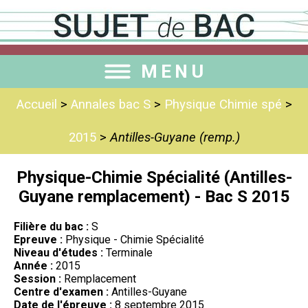
MENU
Accueil
>
Annales bac S
>
Physique Chimie spé
>
2015
>
Antilles-Guyane (remp.)
Physique-Chimie Spécialité (Antilles-
Guyane remplacement) - Bac S 2015
Filière du bac :
S
Epreuve :
Physique - Chimie Spécialité
Niveau d'études :
Terminale
Année :
2015
Session :
Remplacement
Centre d'examen :
Antilles-Guyane
Date de l'épreuve :
8 septembre 2015