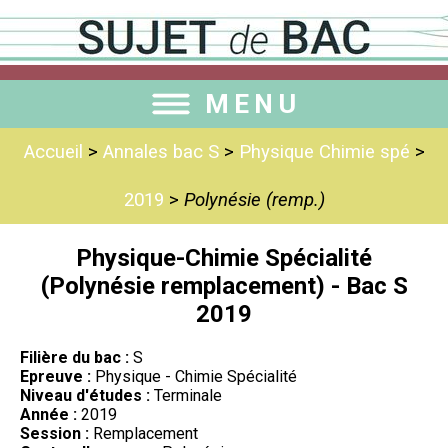
MENU
Accueil
>
Annales bac S
>
Physique Chimie spé
>
2019
>
Polynésie (remp.)
Physique-Chimie Spécialité
(Polynésie remplacement) - Bac S
2019
Filière du bac :
S
Epreuve :
Physique - Chimie Spécialité
Niveau d'études :
Terminale
Année :
2019
Session :
Remplacement