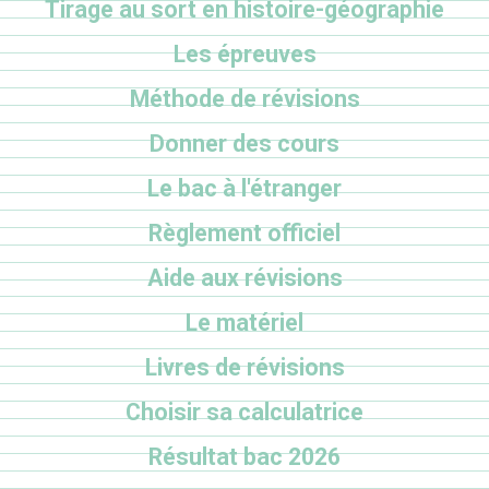
Tirage au sort en histoire-géographie
Les épreuves
Méthode de révisions
Donner des cours
Le bac à l'étranger
Règlement officiel
Aide aux révisions
Le matériel
Livres de révisions
Choisir sa calculatrice
Résultat bac 2026