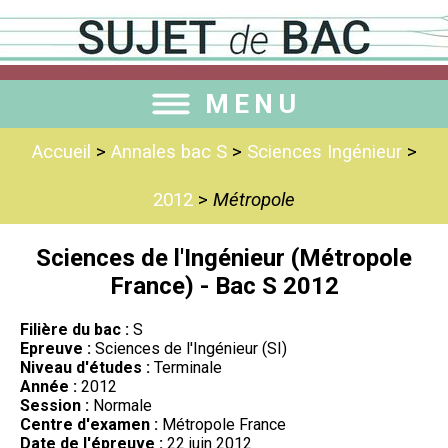
MENU
Accueil
>
Annales bac S
>
Sciences Ingénieur
>
2012
>
Métropole
Sciences de l'Ingénieur (Métropole
France) - Bac S 2012
Filière du bac :
S
Epreuve :
Sciences de l'Ingénieur (SI)
Niveau d'études :
Terminale
Année :
2012
Session :
Normale
Centre d'examen :
Métropole France
Date de l'épreuve :
22 juin 2012