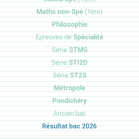
Maths non-Spé
(1ère)
Philosophie
Epreuves de
Spécialité
Série
STMG
Série
STI2D
Série
ST2S
Métropole
Pondichéry
Ancien bac
Résultat bac 2026