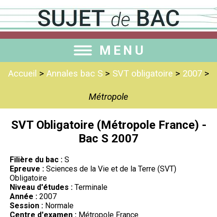
MENU
Accueil
>
Annales bac S
>
SVT obligatoire
>
2007
>
Métropole
SVT Obligatoire (Métropole France) -
Bac S 2007
Filière du bac :
S
Epreuve :
Sciences de la Vie et de la Terre (SVT)
Obligatoire
Niveau d'études :
Terminale
Année :
2007
Session :
Normale
Centre d'examen :
Métropole France