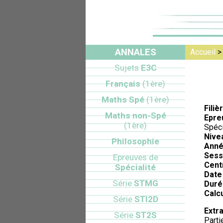
ANNALES
Accueil
Sujets
E3C
Français
(1ère)
Maths Spé
(1ère)
Filiè
Maths non-Spé
Epre
(1ère)
Spéci
Nive
Philosophie
Anné
Sess
Epreuves de
Cent
Spécialité
Date 
Série
STMG
Duré
Calcu
Série
STI2D
Extra
Série
ST2S
Parti