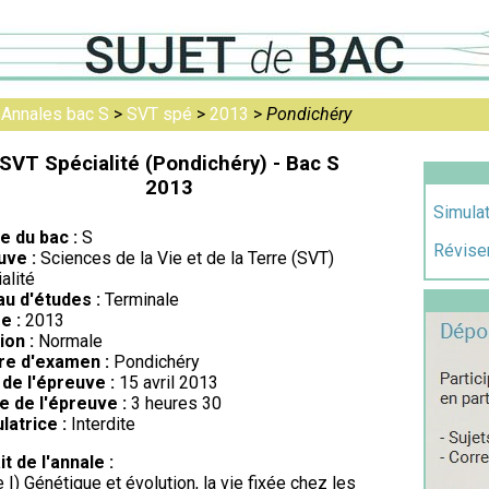
>
Annales bac S
>
SVT spé
>
2013
>
Pondichéry
SVT Spécialité (Pondichéry) - Bac S
2013
Simulat
re du bac :
S
Réviser
uve :
Sciences de la Vie et de la Terre (SVT)
alité
au d'études :
Terminale
e :
2013
ion :
Normale
re d'examen :
Pondichéry
de l'épreuve :
15 avril 2013
e de l'épreuve :
3 heures 30
latrice :
Interdite
it de l'annale :
e I) Génétique et évolution, la vie fixée chez les