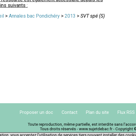
ns suivants :
il
>
Annales bac Pondichéry
>
2013
>
SVT spé (S)
Proposer un doc
Contact
Plan du site
Flux RSS
Toute reproduction, même partielle, est interdite sans l'acc
Tous droits réservés - www.sujetdebac.fr - Copyright 
tion, vous acceptez l'utilisation de services tiers pouvant installer des cook