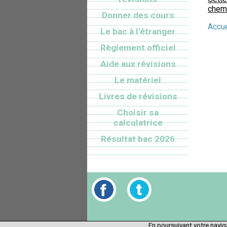
chemi
Donner des cours
Accue
Le bac à l'étranger
Règlement officiel
Aide aux révisions
Le matériel
Livres de révisions
Choisir sa
calculatrice
Résultat bac 2026
En poursuivant votre naviga