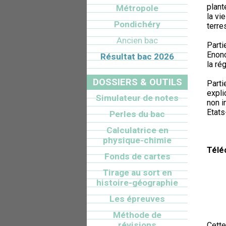
plant
Métropole
la vi
Pondichéry
terre
Ancien bac
Parti
Enonc
Résultat bac 2026
la ré
DOSSIERS & OUTILS
Parti
expli
Simulateur de notes
non i
Etats
Perles du bac
Calculatrice en
physique-chimie
Télé
Fonds de cartes
Tirage au sort en
histoire-géographie
Les épreuves
Méthode de
révisions
Cette