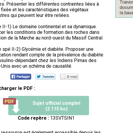
es. Présenter les différentes contraintes liées à
e fixée et les caractéristiques des végétaux
stres qui peuvent leur être reliées.
e II-1) Le domaine continental et sa dynamique.
er les conditions de formation des roches dans
gion de la Marche au nord-ouest du Massif Central.
e spé II-2) Glycémie et diabète. Proposer une
cation rendant compte de la prévalence du diabète
nsulino-dépendant chez les Indiens Pimas des
-Unis avec un schéma de causalité.
charger le PDF :
Sujet officiel complet
(2 115 ko)
Code repère :
13SVTSIN1
 ressource est également accessible depuis les