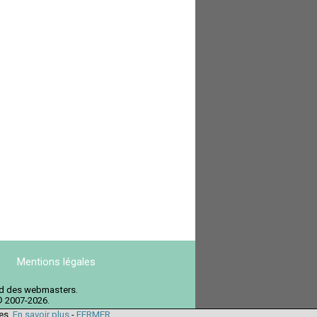
Mentions légales
ord des webmasters.
© 2007-2026.
ies.
En savoir plus
-
FERMER