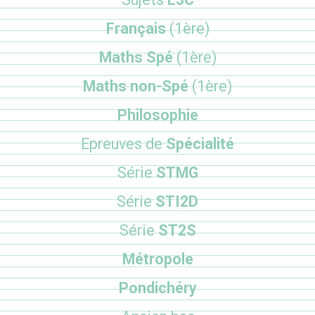
Français
(1ère)
Maths Spé
(1ère)
Maths non-Spé
(1ère)
Philosophie
Epreuves de
Spécialité
Série
STMG
Série
STI2D
Série
ST2S
Métropole
Pondichéry