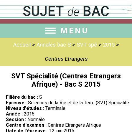
MENU
Accueil
>
Annales bac S
>
SVT spé
>
2015
>
Centres Etrangers
SVT Spécialité (Centres Etrangers
Afrique) - Bac S 2015
Filière du bac :
S
Epreuve :
Sciences de la Vie et de la Terre (SVT) Spécialité
Niveau d'études :
Terminale
Année :
2015
Session :
Normale
Centre d'examen :
Centres Etrangers Afrique
Date de l'épreuve :
12 juin 2015