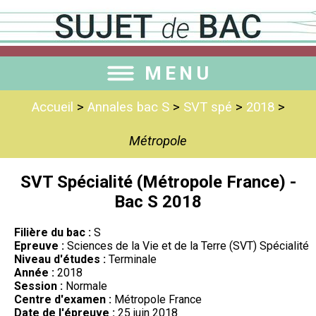
MENU
Accueil
>
Annales bac S
>
SVT spé
>
2018
>
Métropole
SVT Spécialité (Métropole France) -
Bac S 2018
Filière du bac :
S
Epreuve :
Sciences de la Vie et de la Terre (SVT) Spécialité
Niveau d'études :
Terminale
Année :
2018
Session :
Normale
Centre d'examen :
Métropole France
Date de l'épreuve :
25 juin 2018