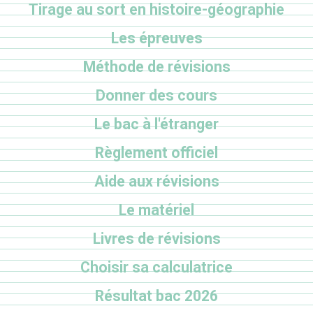
Tirage au sort en histoire-géographie
Les épreuves
Méthode de révisions
Donner des cours
Le bac à l'étranger
Règlement officiel
Aide aux révisions
Le matériel
Livres de révisions
Choisir sa calculatrice
Résultat bac 2026