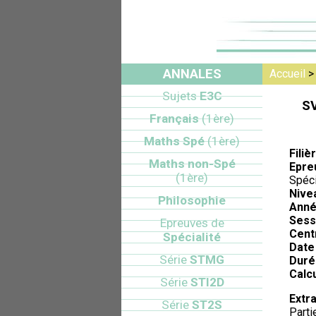
ANNALES
Accueil
Sujets
E3C
SV
Français
(1ère)
Maths Spé
(1ère)
Filiè
Maths non-Spé
Epre
(1ère)
Spéci
Nive
Philosophie
Anné
Sess
Epreuves de
Cent
Spécialité
Date 
Série
STMG
Duré
Calcu
Série
STI2D
Extra
Série
ST2S
Partie