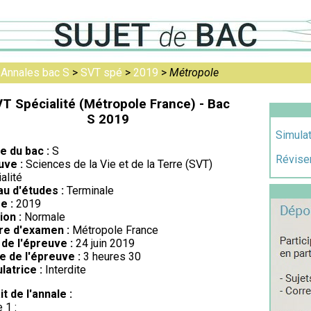
>
Annales bac S
>
SVT spé
>
2019
>
Métropole
T Spécialité (Métropole France) - Bac
S 2019
Simulat
re du bac :
S
Réviser
uve :
Sciences de la Vie et de la Terre (SVT)
alité
au d'études :
Terminale
e :
2019
ion :
Normale
re d'examen :
Métropole France
de l'épreuve :
24 juin 2019
e de l'épreuve :
3 heures 30
latrice :
Interdite
it de l'annale :
 1 :