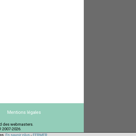
Mentions légales
ord des webmasters.
© 2007-2026.
ies.
En savoir plus
-
FERMER