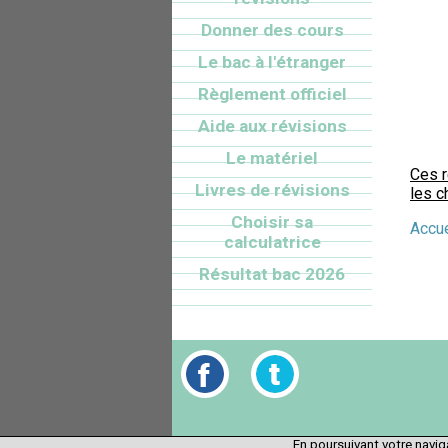
Donner des cours
Le bac à l'étranger
Règlement officiel
Aide aux révisions
Le matériel
Ces 
Livres de révisions
les c
Choisir sa
Accue
calculatrice
Résultat bac 2026
En poursuivant votre naviga