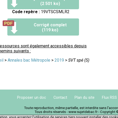
(2 501 ko)
Code repère :
19VTSCSMLR2
Corrigé complet
(119 ko)
ressources sont également accessibles depuis
hemins suivants :
il
>
Annales bac Métropole
>
2019
>
SVT spé (S)
Proposer un doc
Contact
Plan du site
Flux RSS
Toute reproduction, même partielle, est interdite sans l'acc
Tous droits réservés - www.sujetdebac.fr - Copyright 
tion, vous acceptez l'utilisation de services tiers pouvant installer des cook