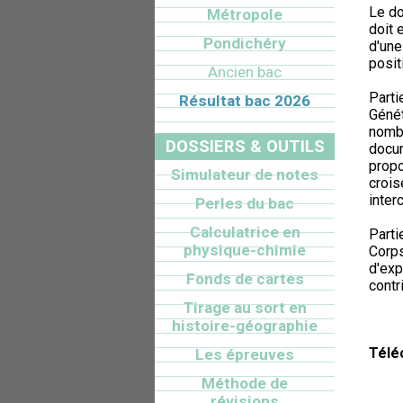
Le do
Métropole
doit 
Pondichéry
d'une
posit
Ancien bac
Parti
Résultat bac 2026
Génét
nombr
DOSSIERS & OUTILS
docum
propo
Simulateur de notes
crois
inte
Perles du bac
Calculatrice en
Parti
physique-chimie
Corps
d'exp
Fonds de cartes
contr
Tirage au sort en
histoire-géographie
Télé
Les épreuves
Méthode de
révisions