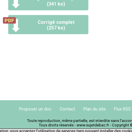
(341 ko)
Corrigé complet
(257 ko)
Proposer un doc
Contact
Plan du site
Flux RSS
Toute reproduction, même partielle, est interdite sans l'acc
Tous droits réservés - www.sujetdebac.fr - Copyright 
tion, vous acceptez l'utilisation de services tiers pouvant installer des cook