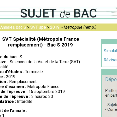
>
Annales bac S
>
SVT spé
>
2019
>
Métropole (remp.)
SVT Spécialité (Métropole France
remplacement) - Bac S 2019
Simulat
re du bac :
S
Réviser
uve :
Sciences de la Vie et de la Terre (SVT)
alité
au d'études :
Terminale
e :
2019
ion :
Remplacement
re d'examen :
Métropole France
de l'épreuve :
16 septembre 2019
e de l'épreuve :
3 heures 30
latrice :
Interdite
it de l'annale :
 1 :