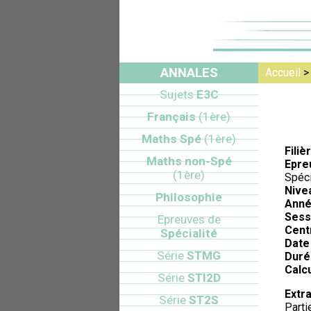
ANNALES
Accueil
Sujets
E3C
Français
(1ère)
Maths Spé
(1ère)
Filiè
Maths non-Spé
Epre
(1ère)
Spéci
Nive
Philosophie
Anné
Sess
Epreuves de
Cent
Spécialité
Date 
Série
STMG
Duré
Calcu
Série
STI2D
Extra
Série
ST2S
Partie