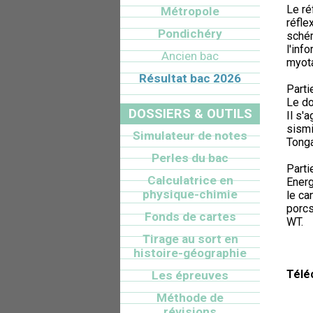
Le r
Métropole
réfle
Pondichéry
schém
l'inf
Ancien bac
myota
Résultat bac 2026
Parti
Le do
DOSSIERS & OUTILS
Il s'
sismi
Simulateur de notes
Tonga
Perles du bac
Parti
Calculatrice en
Energ
physique-chimie
le ca
porcs
Fonds de cartes
WT.
Tirage au sort en
histoire-géographie
Télé
Les épreuves
Méthode de
révisions