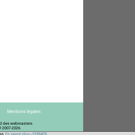
Mentions légales
ord des webmasters.
© 2007-2026.
ies.
En savoir plus
-
FERMER