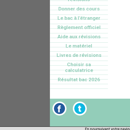
Donner des cours
Le bac à l'étranger
Règlement officiel
Aide aux révisions
Le matériel
Livres de révisions
Choisir sa
calculatrice
Résultat bac 2026
En poursuivant votre naviga