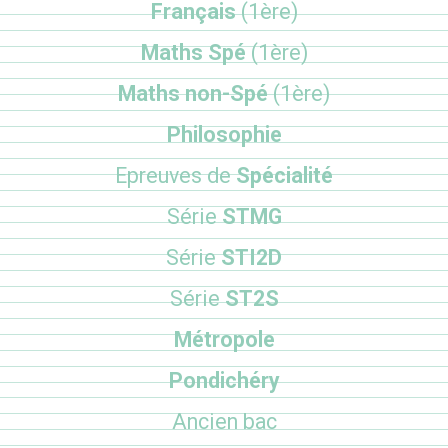
Français
(1ère)
Maths Spé
(1ère)
Maths non-Spé
(1ère)
Philosophie
Epreuves de
Spécialité
Série
STMG
Série
STI2D
Série
ST2S
Métropole
Pondichéry
Ancien bac