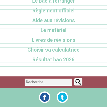
Le bac à l'étranger
Règlement officiel
Aide aux révisions
Le matériel
Livres de révisions
Choisir sa calculatrice
Résultat bac 2026