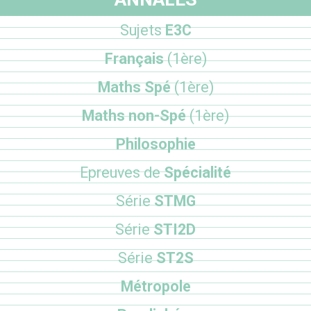
Sujets
E3C
Français
(1ère)
Maths Spé
(1ère)
Maths non-Spé
(1ère)
Philosophie
Epreuves de
Spécialité
Série
STMG
Série
STI2D
Série
ST2S
Métropole