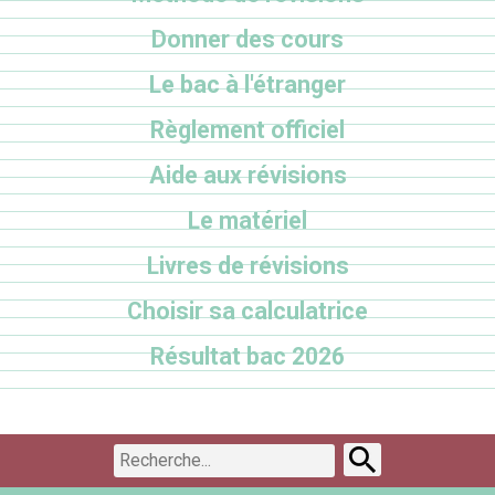
Donner des cours
Le bac à l'étranger
Règlement officiel
Aide aux révisions
Le matériel
Livres de révisions
Choisir sa calculatrice
Résultat bac 2026