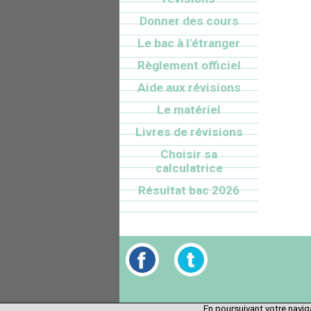
Donner des cours
Le bac à l'étranger
Règlement officiel
Aide aux révisions
Le matériel
Livres de révisions
Choisir sa
calculatrice
Résultat bac 2026
En poursuivant votre naviga