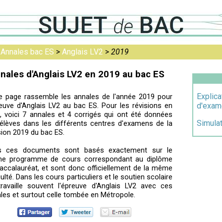
>
Annales bac ES
>
Anglais LV2
>
2019
nales d'Anglais LV2 en 2019 au bac ES
Explica
e page rassemble les annales de l'année 2019 pour
reuve d'Anglais LV2 au bac ES. Pour les révisions en
d'exam
e, voici 7 annales et 4 corrigés qui ont été données
Simula
élèves dans les différents centres d'examens de la
ion 2019 du bac ES.
s ces documents sont basés exactement sur le
e programme de cours correspondant au diplôme
accalauréat, et sont donc officiellement de la même
iculté. Dans les cours particuliers et le soutien scolaire
ravaille souvent l'épreuve d'Anglais LV2 avec ces
les et surtout celle tombée en Métropole.