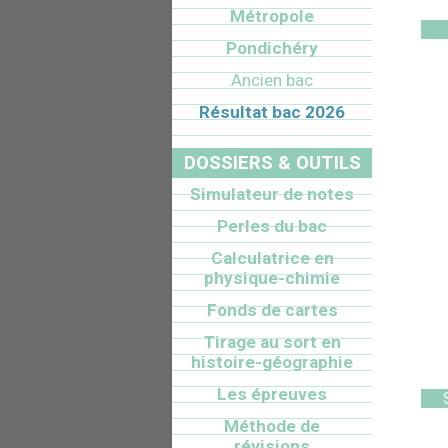
Métropole
Pondichéry
Ancien bac
Résultat bac 2026
DOSSIERS & OUTILS
Simulateur de notes
Perles du bac
Calculatrice en
physique-chimie
Fonds de cartes
Tirage au sort en
histoire-géographie
Les épreuves
Méthode de
révisions