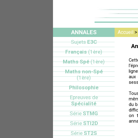
ANNALES
Accueil
Sujets
E3C
An
Français
(1ère)
Cett
Maths Spé
(1ère)
l'ép
Maths non-Spé
lign
aux 
(1ère)
sess
Philosophie
Tou
Epreuves de
mêm
Spécialité
du b
diff
Série
STMG
on t
anna
Série
STI2D
Série
ST2S