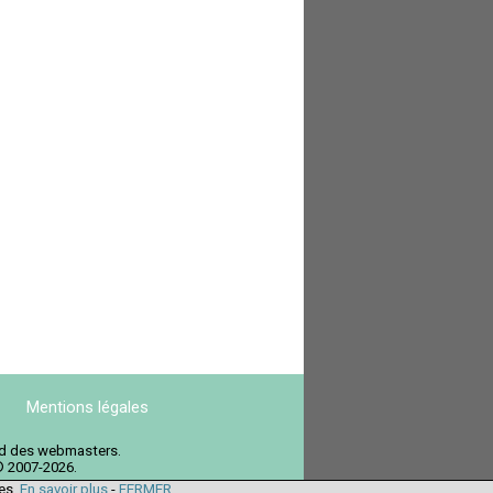
Mentions légales
ord des webmasters.
© 2007-2026.
ies.
En savoir plus
-
FERMER