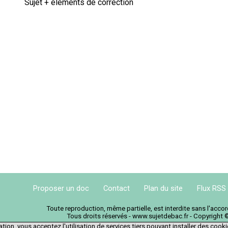
Sujet + éléments de correction
Proposer un doc
Contact
Plan du site
Flux RSS
Toute reproduction, même partielle, est interdite sans l'acc
Tous droits réservés - www.sujetdebac.fr - Copyright 
tion, vous acceptez l'utilisation de services tiers pouvant installer des cook