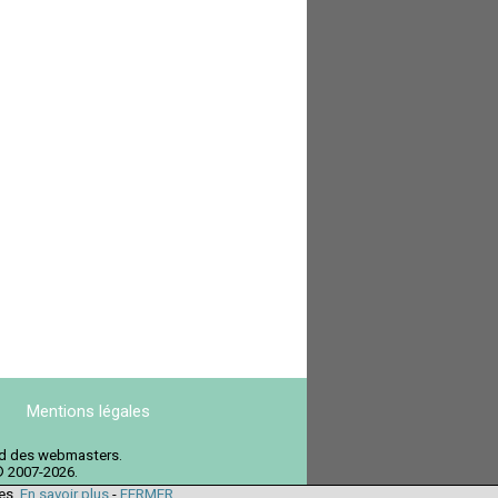
Mentions légales
ord des webmasters.
© 2007-2026.
ies.
En savoir plus
-
FERMER