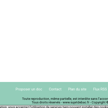
Proposer un doc
Contact
Plan du site
Flux RSS
Toute reproduction, même partielle, est interdite sans l'acc
Tous droits réservés - www.sujetdebac.fr - Copyright 
tion, vous acceptez l'utilisation de services tiers pouvant installer des cook