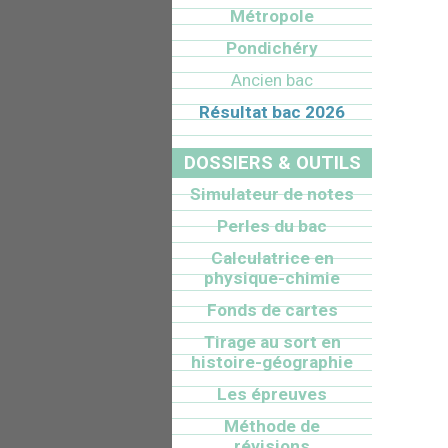
Métropole
Pondichéry
Ancien bac
Résultat bac 2026
DOSSIERS & OUTILS
Simulateur de notes
Perles du bac
Calculatrice en
physique-chimie
Fonds de cartes
Tirage au sort en
histoire-géographie
Les épreuves
Méthode de
révisions