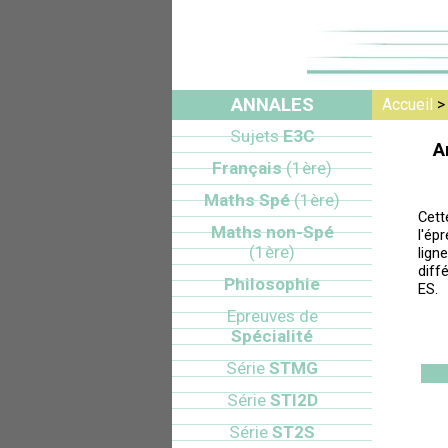
ANNALES
Accueil
Sujets
E3C
A
Français
(1ère)
Maths Spé
(1ère)
Cett
Maths non-Spé
l'ép
(1ère)
lign
diff
Philosophie
ES.
Epreuves de
Spécialité
Série
STMG
Série
STI2D
Série
ST2S