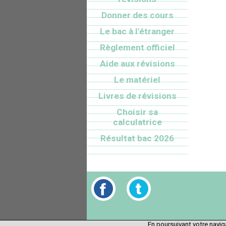
Donner des cours
Le bac à l'étranger
Règlement officiel
Aide aux révisions
Le matériel
Livres de révisions
Choisir sa
calculatrice
Résultat bac 2026
En poursuivant votre naviga