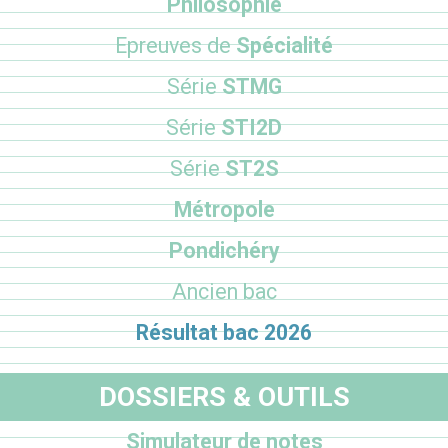
Philosophie
Epreuves de
Spécialité
Série
STMG
Série
STI2D
Série
ST2S
Métropole
Pondichéry
Ancien bac
Résultat bac 2026
DOSSIERS & OUTILS
Simulateur de notes