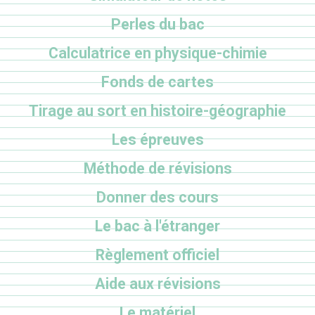
Perles du bac
Calculatrice en physique-chimie
Fonds de cartes
Tirage au sort en histoire-géographie
Les épreuves
Méthode de révisions
Donner des cours
Le bac à l'étranger
Règlement officiel
Aide aux révisions
Le matériel