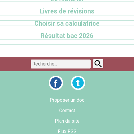
Livres de révisions
Choisir sa calculatrice
Résultat bac 2026
Proposer un doc
Contact
Plan du site
Flux RSS