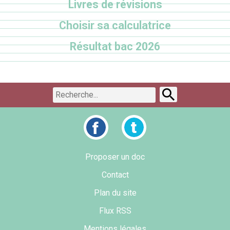
Livres de révisions
Choisir sa calculatrice
Résultat bac 2026
Proposer un doc
Contact
Plan du site
Flux RSS
Mentions légales