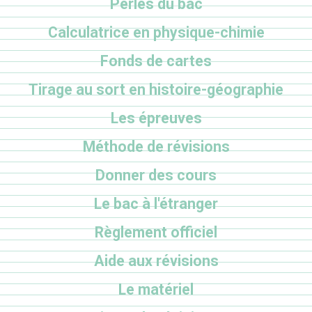
Perles du bac
Calculatrice en physique-chimie
Fonds de cartes
Tirage au sort en histoire-géographie
Les épreuves
Méthode de révisions
Donner des cours
Le bac à l'étranger
Règlement officiel
Aide aux révisions
Le matériel