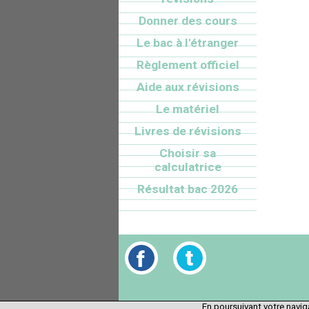
Donner des cours
Le bac à l'étranger
Règlement officiel
Aide aux révisions
Le matériel
Livres de révisions
Choisir sa
calculatrice
Résultat bac 2026
En poursuivant votre naviga