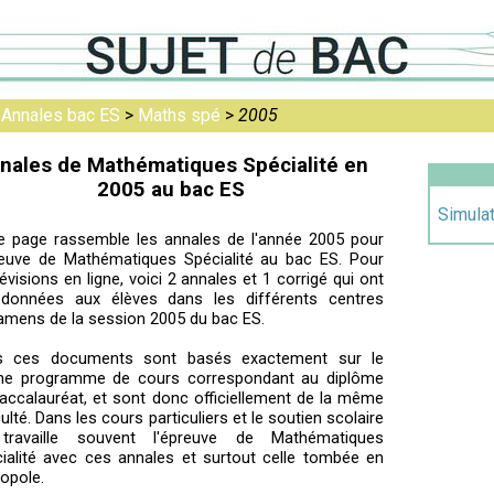
>
Annales bac ES
>
Maths spé
>
2005
nales de Mathématiques Spécialité en
2005 au bac ES
Simula
e page rassemble les annales de l'année 2005 pour
reuve de Mathématiques Spécialité au bac ES. Pour
révisions en ligne, voici 2 annales et 1 corrigé qui ont
 données aux élèves dans les différents centres
amens de la session 2005 du bac ES.
s ces documents sont basés exactement sur le
e programme de cours correspondant au diplôme
accalauréat, et sont donc officiellement de la même
iculté. Dans les cours particuliers et le soutien scolaire
travaille souvent l'épreuve de Mathématiques
ialité avec ces annales et surtout celle tombée en
opole.