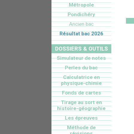
Métropole
Pondichéry
Ancien bac
Résultat bac 2026
DOSSIERS & OUTILS
Simulateur de notes
Perles du bac
Calculatrice en
physique-chimie
Fonds de cartes
Tirage au sort en
histoire-géographie
Les épreuves
Méthode de
révisions