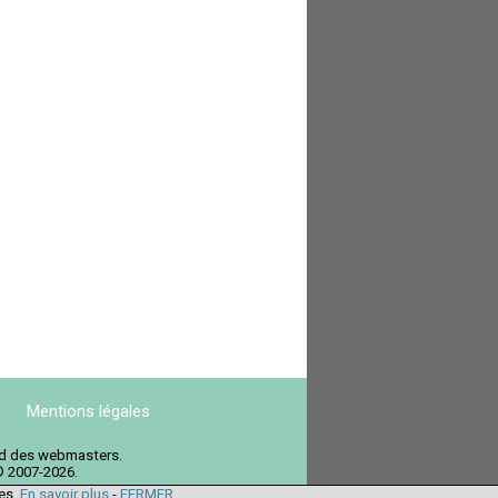
Mentions légales
ord des webmasters.
© 2007-2026.
ies.
En savoir plus
-
FERMER