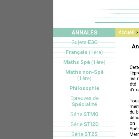
ANNALES
Accueil
Sujets
E3C
An
Français
(1ère)
Maths Spé
(1ère)
Cett
Maths non-Spé
l'ép
(1ère)
les 
été
Philosophie
d'ex
Epreuves de
Tou
Spécialité
mêm
du b
Série
STMG
diff
on 
Série
STI2D
Spéc
Série
ST2S
Métr