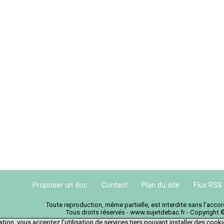
Proposer un doc
Contact
Plan du site
Flux RSS
Toute reproduction, même partielle, est interdite sans l'acc
Tous droits réservés - www.sujetdebac.fr - Copyright 
tion, vous acceptez l'utilisation de services tiers pouvant installer des cook