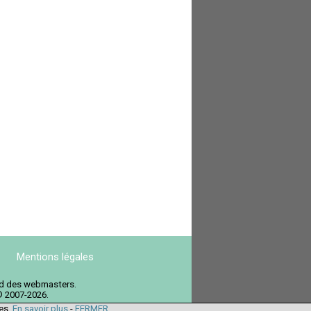
Mentions légales
ord des webmasters.
© 2007-2026.
ies.
En savoir plus
-
FERMER