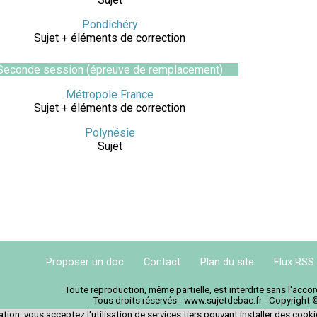
Pondichéry
Sujet + éléments de correction
Seconde session (épreuve de remplacement)
Métropole France
Sujet + éléments de correction
Polynésie
Sujet
Proposer un doc
Contact
Plan du site
Flux RSS
Toute reproduction, même partielle, est interdite sans l'acc
Tous droits réservés - www.sujetdebac.fr - Copyright 
tion, vous acceptez l'utilisation de services tiers pouvant installer des cook