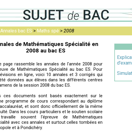
>
Annales bac ES
>
Maths spé
>
2008
nales de Mathématiques Spécialité en
2008 au bac ES
Explica
d'exam
e page rassemble les annales de l'année 2008 pour
reuve de Mathématiques Spécialité au bac ES. Pour
Simula
révisions en ligne, voici 10 annales et 3 corrigés qui
été données aux élèves dans les différents centres
amens de la session 2008 du bac ES.
s ces documents sont basés exactement sur le
e programme de cours correspondant au diplôme
accalauréat, et sont donc officiellement de la même
iculté. Dans les cours particuliers et le soutien scolaire
travaille souvent l'épreuve de Mathématiques
ialité avec ces annales et surtout celles tombées en
opole et à Pondichéry.