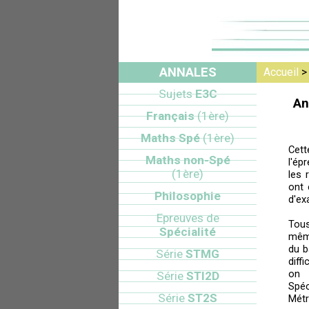
ANNALES
Accueil
Sujets
E3C
An
Français
(1ère)
Maths Spé
(1ère)
Cett
Maths non-Spé
l'ép
(1ère)
les 
ont 
Philosophie
d'ex
Epreuves de
Tou
Spécialité
mêm
du b
Série
STMG
diff
on 
Série
STI2D
Spéc
Série
ST2S
Métr