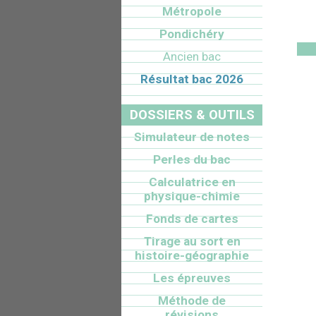
Métropole
Pondichéry
Ancien bac
Résultat bac 2026
DOSSIERS & OUTILS
Simulateur de notes
Perles du bac
Calculatrice en
physique-chimie
Fonds de cartes
Tirage au sort en
histoire-géographie
Les épreuves
Méthode de
révisions