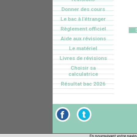
Donner des cours
Le bac à l'étranger
Règlement officiel
Aide aux révisions
Le matériel
Livres de révisions
Choisir sa
calculatrice
Résultat bac 2026
En poursuivant votre naviga