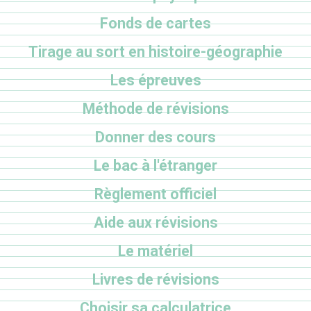
Fonds de cartes
Tirage au sort en histoire-géographie
Les épreuves
Méthode de révisions
Donner des cours
Le bac à l'étranger
Règlement officiel
Aide aux révisions
Le matériel
Livres de révisions
Choisir sa calculatrice