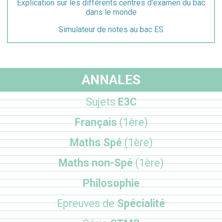
Explication sur les différents centres d'examen du bac
dans le monde
Simulateur de notes au bac ES
ANNALES
Sujets
E3C
Français
(1ère)
Maths Spé
(1ère)
Maths non-Spé
(1ère)
Philosophie
Epreuves de
Spécialité