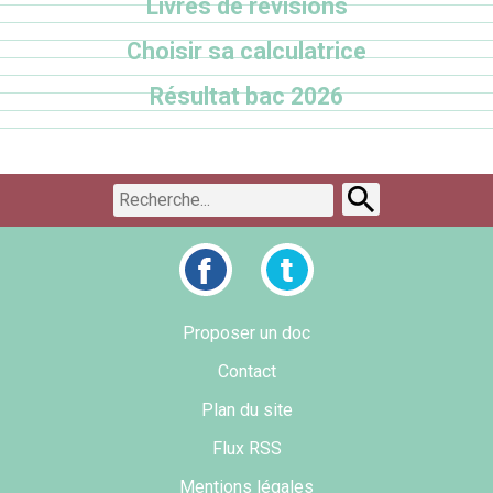
Livres de révisions
Choisir sa calculatrice
Résultat bac 2026
Proposer un doc
Contact
Plan du site
Flux RSS
Mentions légales