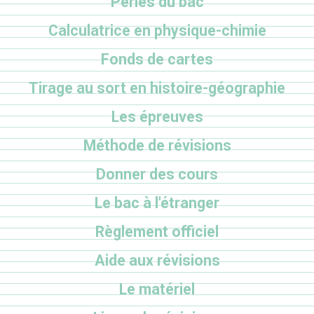
Perles du bac
Calculatrice en physique-chimie
Fonds de cartes
Tirage au sort en histoire-géographie
Les épreuves
Méthode de révisions
Donner des cours
Le bac à l'étranger
Règlement officiel
Aide aux révisions
Le matériel