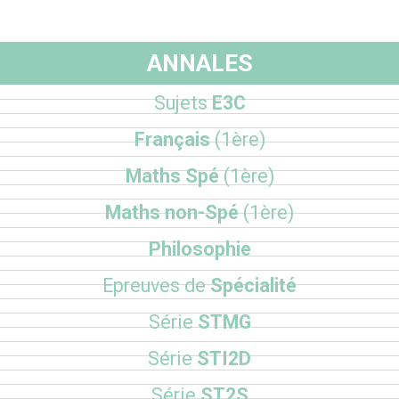
ANNALES
Sujets
E3C
Français
(1ère)
Maths Spé
(1ère)
Maths non-Spé
(1ère)
Philosophie
Epreuves de
Spécialité
Série
STMG
Série
STI2D
Série
ST2S