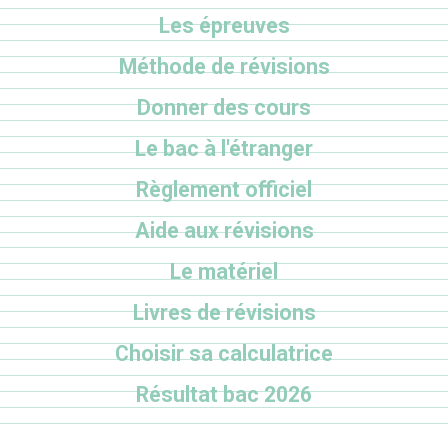
Les épreuves
Méthode de révisions
Donner des cours
Le bac à l'étranger
Règlement officiel
Aide aux révisions
Le matériel
Livres de révisions
Choisir sa calculatrice
Résultat bac 2026