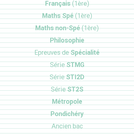
Français
(1ère)
Maths Spé
(1ère)
Maths non-Spé
(1ère)
Philosophie
Epreuves de
Spécialité
Série
STMG
Série
STI2D
Série
ST2S
Métropole
Pondichéry
Ancien bac