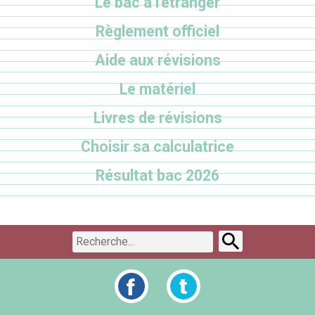
Le bac à l'étranger
Règlement officiel
Aide aux révisions
Le matériel
Livres de révisions
Choisir sa calculatrice
Résultat bac 2026