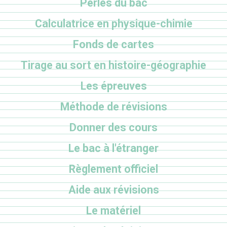
Perles du bac
Calculatrice en physique-chimie
Fonds de cartes
Tirage au sort en histoire-géographie
Les épreuves
Méthode de révisions
Donner des cours
Le bac à l'étranger
Règlement officiel
Aide aux révisions
Le matériel