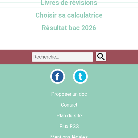
Livres de révisions
Choisir sa calculatrice
Résultat bac 2026
Proposer un doc
Contact
Plan du site
Flux RSS
Mentions légales