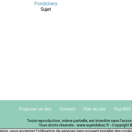
Pondichéry
Sujet
Proposer un doc
Contact
Plan du site
Flux RSS
Toute reproduction, même partielle, est interdite sans l'acc
Tous droits réservés - www.sujetdebac.fr - Copyright 
tion, vous acceptez l'utilisation de services tiers pouvant installer des cook