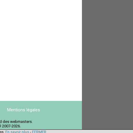
Mentions légales
ord des webmasters.
© 2007-2026.
ies.
En savoir plus
-
FERMER