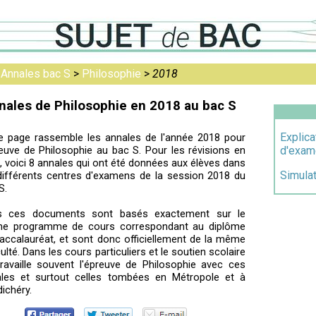
>
Annales bac S
>
Philosophie
>
2018
nales de Philosophie en 2018 au bac S
Explica
e page rassemble les annales de l'année 2018 pour
reuve de Philosophie au bac S. Pour les révisions en
d'exam
e, voici 8 annales qui ont été données aux élèves dans
Simulat
différents centres d'examens de la session 2018 du
S.
s ces documents sont basés exactement sur le
e programme de cours correspondant au diplôme
accalauréat, et sont donc officiellement de la même
iculté. Dans les cours particuliers et le soutien scolaire
ravaille souvent l'épreuve de Philosophie avec ces
les et surtout celles tombées en Métropole et à
ichéry.