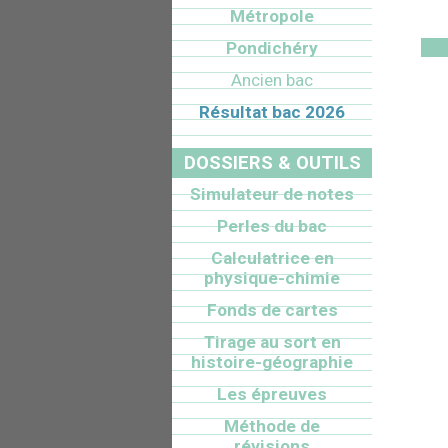
Métropole
Pondichéry
Ancien bac
Résultat bac 2026
DOSSIERS & OUTILS
Simulateur de notes
Perles du bac
Calculatrice en
physique-chimie
Fonds de cartes
Tirage au sort en
histoire-géographie
Les épreuves
Méthode de
révisions