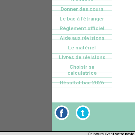
Donner des cours
Le bac à l'étranger
Règlement officiel
Aide aux révisions
Le matériel
Livres de révisions
Choisir sa
calculatrice
Résultat bac 2026
En poursuivant votre naviga