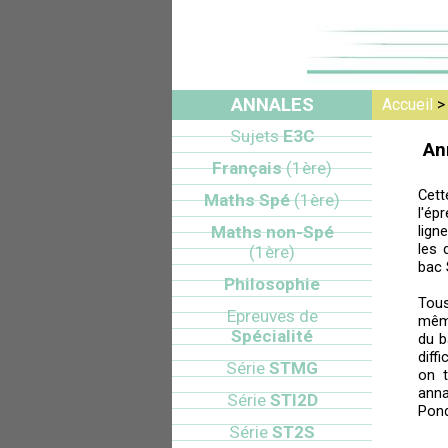
ANNALES
Accueil
Sujets
E3C
An
Français
(1ère)
Cett
Maths Spé
(1ère)
l'ép
Maths non-Spé
lign
les 
(1ère)
bac 
Philosophie
Tou
Epreuves de
mêm
Spécialité
du b
diff
Série
STMG
on t
anna
Série
STI2D
Pond
Série
ST2S