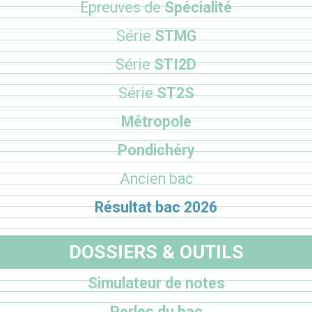
Epreuves de
Spécialité
Série
STMG
Série
STI2D
Série
ST2S
Métropole
Pondichéry
Ancien bac
Résultat bac 2026
DOSSIERS & OUTILS
Simulateur de notes
Perles du bac