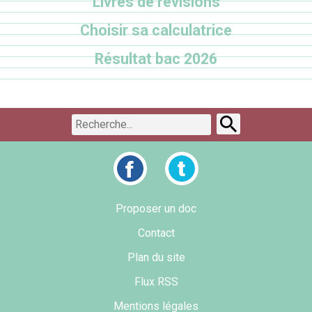
Livres de révisions
Choisir sa calculatrice
Résultat bac 2026
Proposer un doc
Contact
Plan du site
Flux RSS
Mentions légales