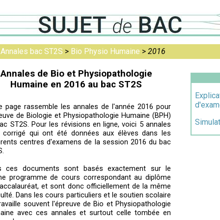
>
Annales bac ST2S
>
Bio Physio Humaine
>
2016
Annales de Bio et Physiopathologie
Humaine en 2016 au bac ST2S
Explica
d'exam
e page rassemble les annales de l'année 2016 pour
reuve de Biologie et Physiopathologie Humaine (BPH)
Simula
ac ST2S. Pour les révisions en ligne, voici 5 annales
 corrigé qui ont été données aux élèves dans les
érents centres d'examens de la session 2016 du bac
S.
s ces documents sont basés exactement sur le
e programme de cours correspondant au diplôme
accalauréat, et sont donc officiellement de la même
iculté. Dans les cours particuliers et le soutien scolaire
ravaille souvent l'épreuve de Bio et Physiopathologie
ine avec ces annales et surtout celle tombée en