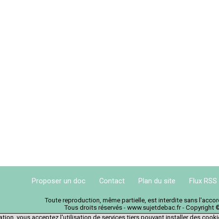
Proposer un doc
Contact
Plan du site
Flux RSS
Toute reproduction, même partielle, est interdite sans l'acc
Tous droits réservés - www.sujetdebac.fr - Copyright 
tion, vous acceptez l'utilisation de services tiers pouvant installer des cook