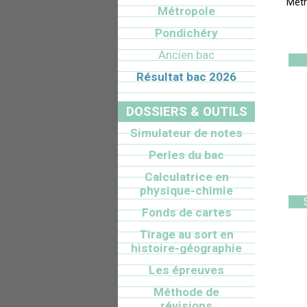
Métr
Métropole
Pondichéry
Ancien bac
Résultat bac 2026
DOSSIERS & OUTILS
Simulateur de notes
Perles du bac
Calculatrice en
physique-chimie
Fonds de cartes
Tirage au sort en
histoire-géographie
Les épreuves
Méthode de
révisions