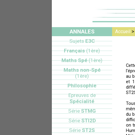
ANNALES
Accueil
Sujets
E3C
Français
(1ère)
Maths Spé
(1ère)
Cett
Maths non-Spé
l'ép
(1ère)
au b
et 1
Philosophie
diff
ST2
Epreuves de
Spécialité
Tou
mêm
Série
STMG
du b
diff
Série
STI2D
on t
Série
ST2S
Huma