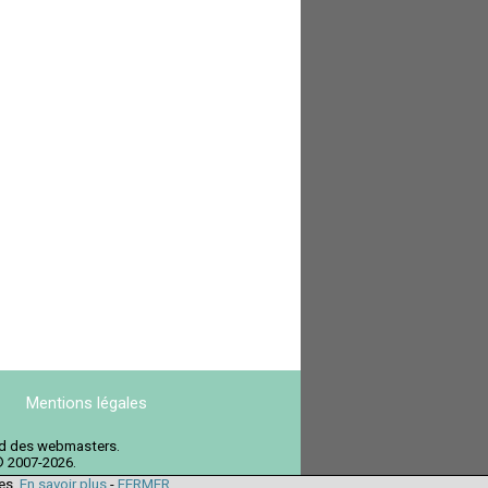
Mentions légales
ord des webmasters.
© 2007-2026.
ies.
En savoir plus
-
FERMER