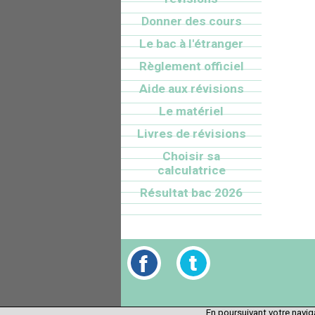
Donner des cours
Le bac à l'étranger
Règlement officiel
Aide aux révisions
Le matériel
Livres de révisions
Choisir sa
calculatrice
Résultat bac 2026
En poursuivant votre naviga