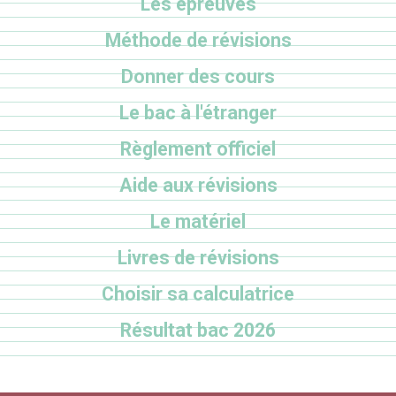
Les épreuves
Méthode de révisions
Donner des cours
Le bac à l'étranger
Règlement officiel
Aide aux révisions
Le matériel
Livres de révisions
Choisir sa calculatrice
Résultat bac 2026