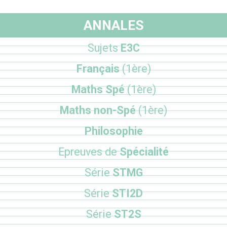
ANNALES
Sujets
E3C
Français
(1ère)
Maths Spé
(1ère)
Maths non-Spé
(1ère)
Philosophie
Epreuves de
Spécialité
Série
STMG
Série
STI2D
Série
ST2S