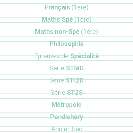
Français
(1ère)
Maths Spé
(1ère)
Maths non-Spé
(1ère)
Philosophie
Epreuves de
Spécialité
Série
STMG
Série
STI2D
Série
ST2S
Métropole
Pondichéry
Ancien bac