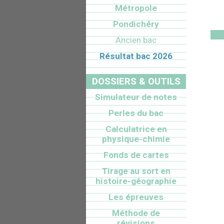
Métropole
Pondichéry
Ancien bac
Résultat bac 2026
DOSSIERS & OUTILS
Simulateur de notes
Perles du bac
Calculatrice en
physique-chimie
Fonds de cartes
Tirage au sort en
histoire-géographie
Les épreuves
Méthode de
révisions