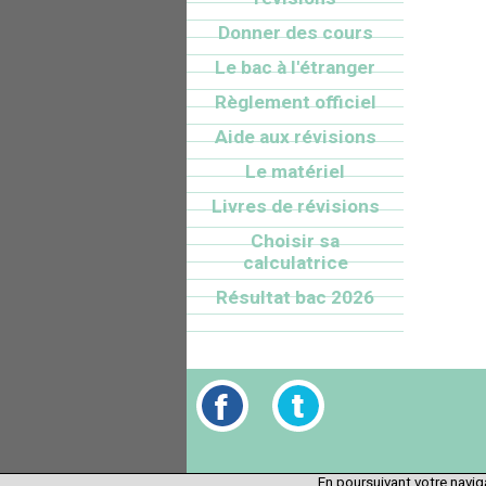
Donner des cours
Le bac à l'étranger
Règlement officiel
Aide aux révisions
Le matériel
Livres de révisions
Choisir sa
calculatrice
Résultat bac 2026
En poursuivant votre naviga