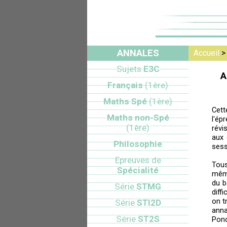
ANNALES
Accueil
Sujets
E3C
A
Français
(1ère)
Maths Spé
(1ère)
Cett
Maths non-Spé
l'ép
(1ère)
révi
aux 
Philosophie
sess
Epreuves de
Tou
Spécialité
mêm
du b
Série
STMG
diff
on t
Série
STI2D
anna
Série
ST2S
Pond