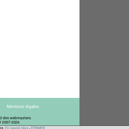
Mentions légales
ord des webmasters.
© 2007-2026.
ies.
En savoir plus
-
FERMER