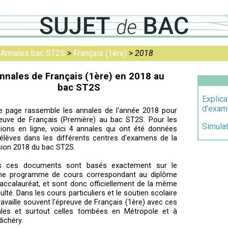
>
Annales bac ST2S
>
Français (1ère)
>
2018
nnales de Français (1ère) en 2018 au
bac ST2S
Explica
d'exam
e page rassemble les annales de l'année 2018 pour
reuve de Français (Première) au bac ST2S. Pour les
Simula
sions en ligne, voici 4 annales qui ont été données
élèves dans les différents centres d'examens de la
ion 2018 du bac ST2S.
s ces documents sont basés exactement sur le
e programme de cours correspondant au diplôme
accalauréat, et sont donc officiellement de la même
iculté. Dans les cours particuliers et le soutien scolaire
ravaille souvent l'épreuve de Français (1ère) avec ces
les et surtout celles tombées en Métropole et à
ichéry.