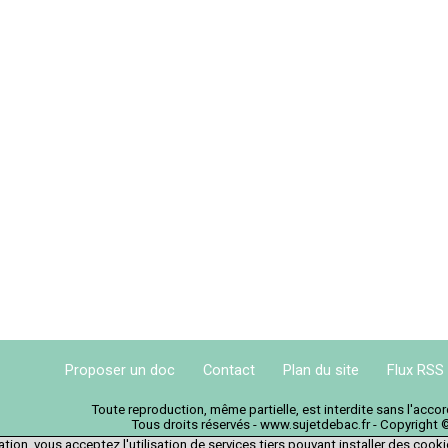
Proposer un doc
Contact
Plan du site
Flux RSS
Toute reproduction, même partielle, est interdite sans l'acc
Tous droits réservés - www.sujetdebac.fr - Copyright 
tion, vous acceptez l'utilisation de services tiers pouvant installer des cook