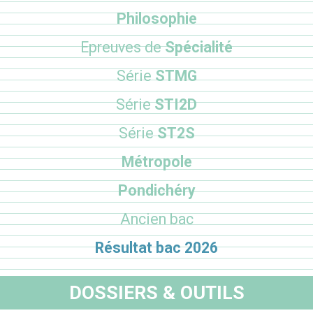
Philosophie
Epreuves de
Spécialité
Série
STMG
Série
STI2D
Série
ST2S
Métropole
Pondichéry
Ancien bac
Résultat bac 2026
DOSSIERS & OUTILS