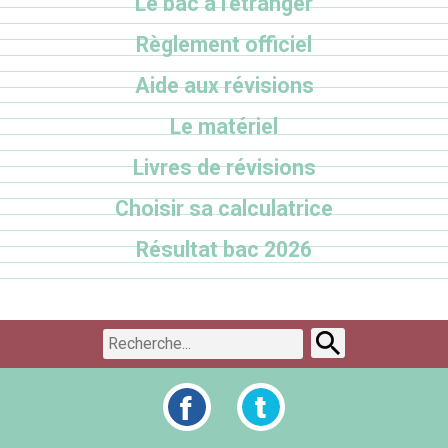
Le bac à l'étranger
Règlement officiel
Aide aux révisions
Le matériel
Livres de révisions
Choisir sa calculatrice
Résultat bac 2026