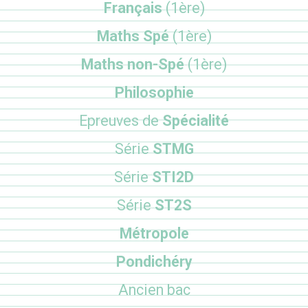
Français
(1ère)
Maths Spé
(1ère)
Maths non-Spé
(1ère)
Philosophie
Epreuves de
Spécialité
Série
STMG
Série
STI2D
Série
ST2S
Métropole
Pondichéry
Ancien bac