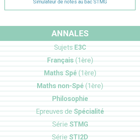
Simulateur de notes au bac STMG
ANNALES
Sujets
E3C
Français
(1ère)
Maths Spé
(1ère)
Maths non-Spé
(1ère)
Philosophie
Epreuves de
Spécialité
Série
STMG
Série
STI2D