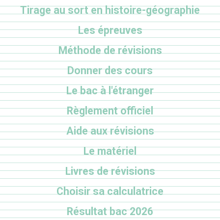
Tirage au sort en histoire-géographie
Les épreuves
Méthode de révisions
Donner des cours
Le bac à l'étranger
Règlement officiel
Aide aux révisions
Le matériel
Livres de révisions
Choisir sa calculatrice
Résultat bac 2026