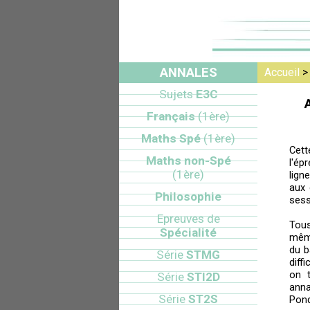
ANNALES
Accueil
Sujets
E3C
Français
(1ère)
Maths Spé
(1ère)
Cett
Maths non-Spé
l'ép
(1ère)
lign
aux 
Philosophie
sess
Epreuves de
Tou
Spécialité
mêm
du b
Série
STMG
diff
on t
Série
STI2D
anna
Série
ST2S
Pond