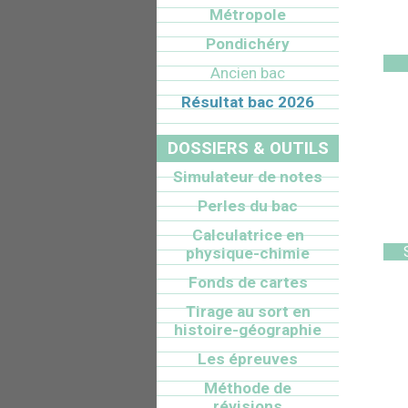
Métropole
Pondichéry
Ancien bac
Résultat bac 2026
DOSSIERS & OUTILS
Simulateur de notes
Perles du bac
Calculatrice en
physique-chimie
Fonds de cartes
Tirage au sort en
histoire-géographie
Les épreuves
Méthode de
révisions