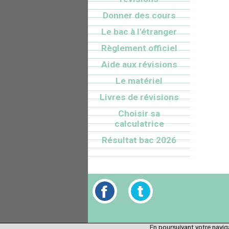
Donner des cours
Le bac à l'étranger
Règlement officiel
Aide aux révisions
Le matériel
Livres de révisions
Choisir sa
calculatrice
Résultat bac 2026
En poursuivant votre naviga