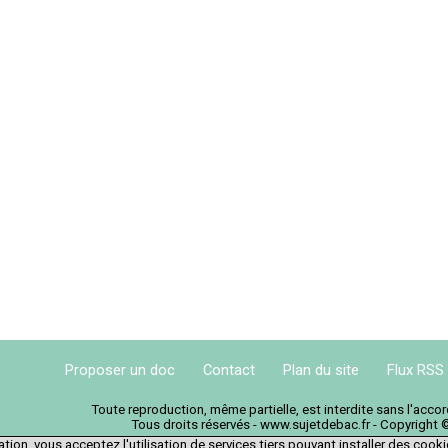
Proposer un doc
Contact
Plan du site
Flux RSS
Toute reproduction, même partielle, est interdite sans l'acc
Tous droits réservés - www.sujetdebac.fr - Copyright 
tion, vous acceptez l'utilisation de services tiers pouvant installer des cook