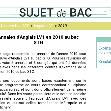
>
Annales bac STG
>
Anglais LV1
>
2010
Annales d'Anglais LV1 en 2010 au bac
STG
Explica
d'exam
e page rassemble les annales de l'année 2010 pour
reuve d'Anglais LV1 au bac STG. Pour les révisions en
Simula
e, voici 5 annales et 3 corrigés qui ont été données
élèves dans les différents centres d'examens de la
ion 2010 du bac STG.
s ces documents sont basés exactement sur le
e programme de cours correspondant au diplôme
accalauréat, et sont donc officiellement de la même
iculté. Dans les cours particuliers et le soutien scolaire
ravaille souvent l'épreuve d'Anglais LV1 avec ces
les et surtout celles tombées en Métropole et à
ichéry.