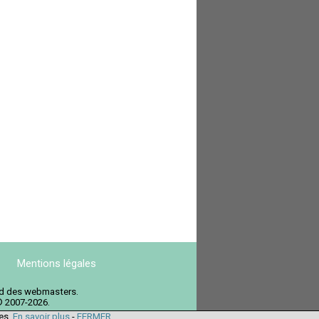
Mentions légales
ord des webmasters.
© 2007-2026.
ies.
En savoir plus
-
FERMER