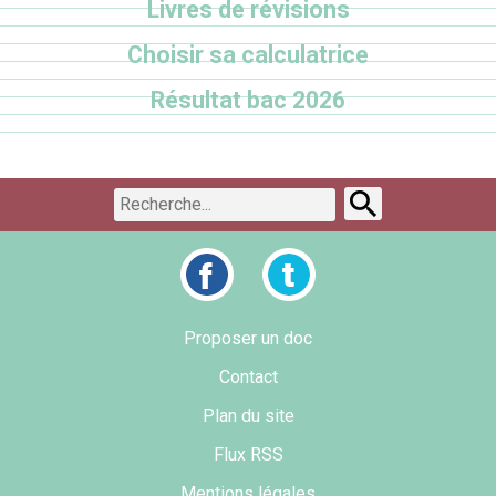
Livres de révisions
Choisir sa calculatrice
Résultat bac 2026
Proposer un doc
Contact
Plan du site
Flux RSS
Mentions légales