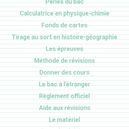
Perles du bac
Calculatrice en physique-chimie
Fonds de cartes
Tirage au sort en histoire-géographie
Les épreuves
Méthode de révisions
Donner des cours
Le bac à l'étranger
Règlement officiel
Aide aux révisions
Le matériel