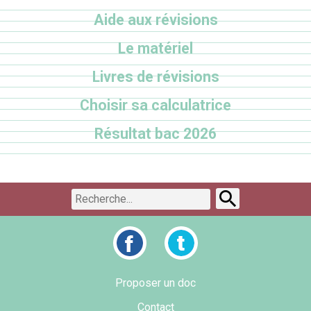
Aide aux révisions
Le matériel
Livres de révisions
Choisir sa calculatrice
Résultat bac 2026
Proposer un doc
Contact