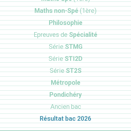
Maths non-Spé
(1ère)
Philosophie
Epreuves de
Spécialité
Série
STMG
Série
STI2D
Série
ST2S
Métropole
Pondichéry
Ancien bac
Résultat bac 2026