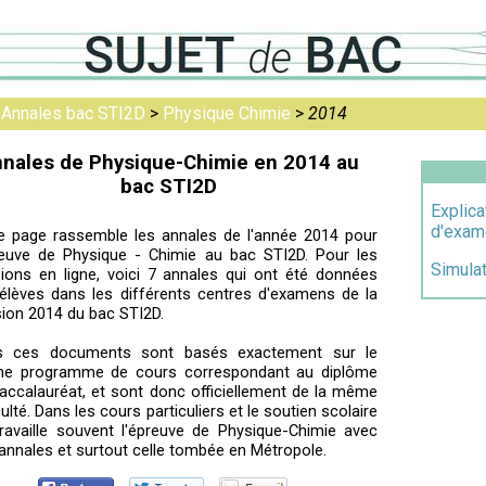
>
Annales bac STI2D
>
Physique Chimie
>
2014
nales de Physique-Chimie en 2014 au
bac STI2D
Explica
d'exam
e page rassemble les annales de l'année 2014 pour
reuve de Physique - Chimie au bac STI2D. Pour les
Simula
sions en ligne, voici 7 annales qui ont été données
élèves dans les différents centres d'examens de la
ion 2014 du bac STI2D.
s ces documents sont basés exactement sur le
e programme de cours correspondant au diplôme
accalauréat, et sont donc officiellement de la même
iculté. Dans les cours particuliers et le soutien scolaire
ravaille souvent l'épreuve de Physique-Chimie avec
annales et surtout celle tombée en Métropole.