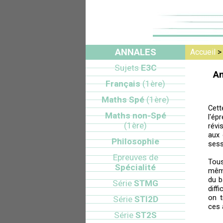
ANNALES
Accueil
Sujets
E3C
An
Français
(1ère)
Maths Spé
(1ère)
Cett
Maths non-Spé
l'ép
(1ère)
révi
aux 
Philosophie
sess
Epreuves de
Tou
Spécialité
mêm
du b
Série
STMG
diff
on t
Série
STI2D
ces 
Série
ST2S