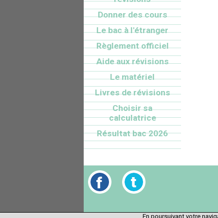
Donner des cours
Le bac à l'étranger
Règlement officiel
Aide aux révisions
Le matériel
Livres de révisions
Choisir sa
calculatrice
Résultat bac 2026
En poursuivant votre naviga