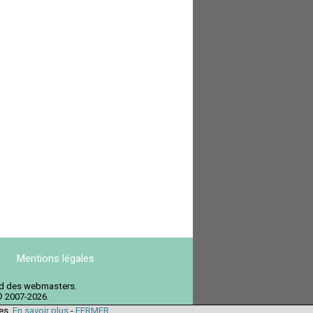
Mentions légales
ord des webmasters.
© 2007-2026.
ies.
En savoir plus
-
FERMER