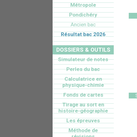
Métropole
Pondichéry
Ancien bac
Résultat bac 2026
DOSSIERS & OUTILS
Simulateur de notes
Perles du bac
Calculatrice en
physique-chimie
Fonds de cartes
Tirage au sort en
histoire-géographie
Les épreuves
Méthode de
révisions