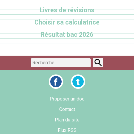
Livres de révisions
Choisir sa calculatrice
Résultat bac 2026
Proposer un doc
Contact
Plan du site
Flux RSS