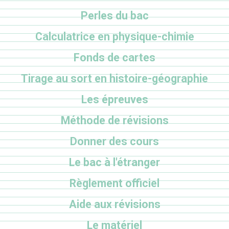
Perles du bac
Calculatrice en physique-chimie
Fonds de cartes
Tirage au sort en histoire-géographie
Les épreuves
Méthode de révisions
Donner des cours
Le bac à l'étranger
Règlement officiel
Aide aux révisions
Le matériel