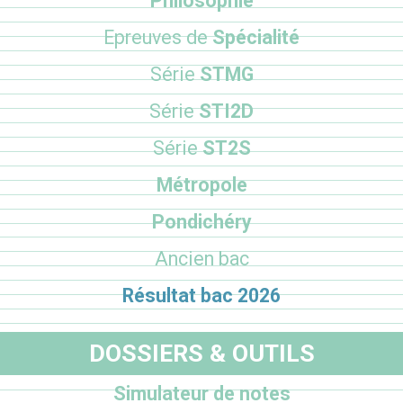
Philosophie
Epreuves de
Spécialité
Série
STMG
Série
STI2D
Série
ST2S
Métropole
Pondichéry
Ancien bac
Résultat bac 2026
DOSSIERS & OUTILS
Simulateur de notes