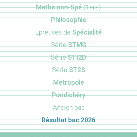
Maths non-Spé
(1ère)
Philosophie
Epreuves de
Spécialité
Série
STMG
Série
STI2D
Série
ST2S
Métropole
Pondichéry
Ancien bac
Résultat bac 2026