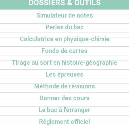
DOSSIERS & OUTILS
Simulateur de notes
Perles du bac
Calculatrice en physique-chimie
Fonds de cartes
Tirage au sort en histoire-géographie
Les épreuves
Méthode de révisions
Donner des cours
Le bac à l'étranger
Règlement officiel