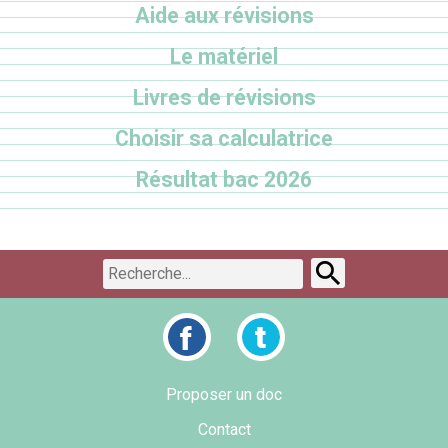
Aide aux révisions
Le matériel
Livres de révisions
Choisir sa calculatrice
Résultat bac 2026
Proposer un doc
Contact