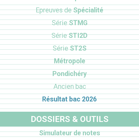
Epreuves de
Spécialité
Série
STMG
Série
STI2D
Série
ST2S
Métropole
Pondichéry
Ancien bac
Résultat bac 2026
DOSSIERS & OUTILS
Simulateur de notes