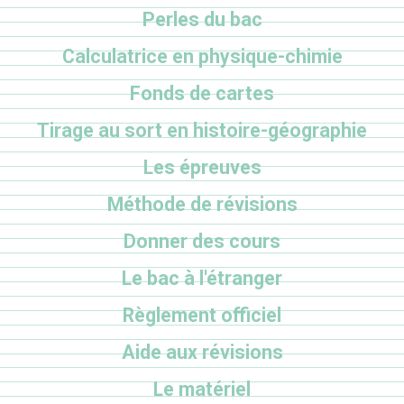
Perles du bac
Calculatrice en physique-chimie
Fonds de cartes
Tirage au sort en histoire-géographie
Les épreuves
Méthode de révisions
Donner des cours
Le bac à l'étranger
Règlement officiel
Aide aux révisions
Le matériel