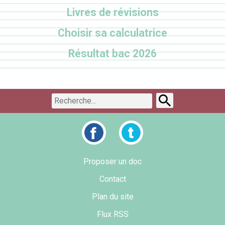
Livres de révisions
Choisir sa calculatrice
Résultat bac 2026
Proposer un doc
Contact
Plan du site
Flux RSS