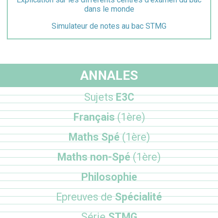
dans le monde
Simulateur de notes au bac STMG
ANNALES
Sujets
E3C
Français
(1ère)
Maths Spé
(1ère)
Maths non-Spé
(1ère)
Philosophie
Epreuves de
Spécialité
Série
STMG