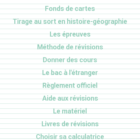
Fonds de cartes
Tirage au sort en histoire-géographie
Les épreuves
Méthode de révisions
Donner des cours
Le bac à l'étranger
Règlement officiel
Aide aux révisions
Le matériel
Livres de révisions
Choisir sa calculatrice