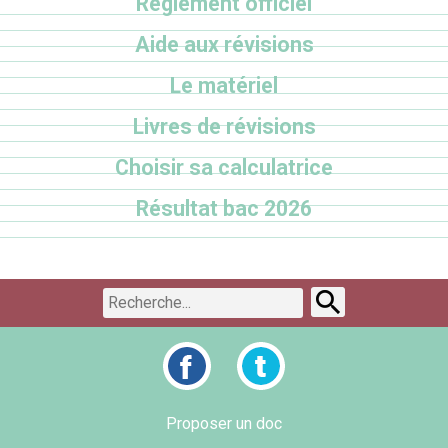
Règlement officiel
Aide aux révisions
Le matériel
Livres de révisions
Choisir sa calculatrice
Résultat bac 2026
Proposer un doc