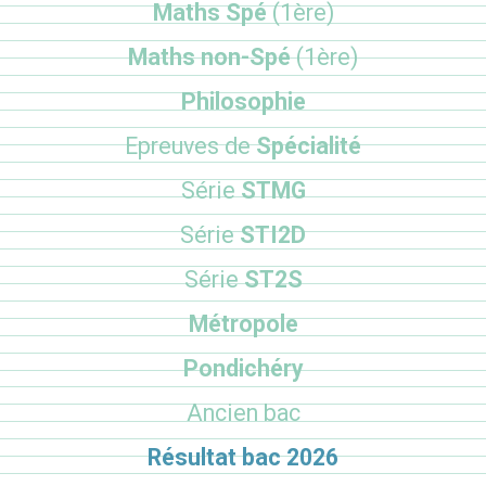
Maths Spé
(1ère)
Maths non-Spé
(1ère)
Philosophie
Epreuves de
Spécialité
Série
STMG
Série
STI2D
Série
ST2S
Métropole
Pondichéry
Ancien bac
Résultat bac 2026