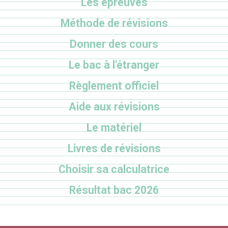
Les épreuves
Méthode de révisions
Donner des cours
Le bac à l'étranger
Règlement officiel
Aide aux révisions
Le matériel
Livres de révisions
Choisir sa calculatrice
Résultat bac 2026