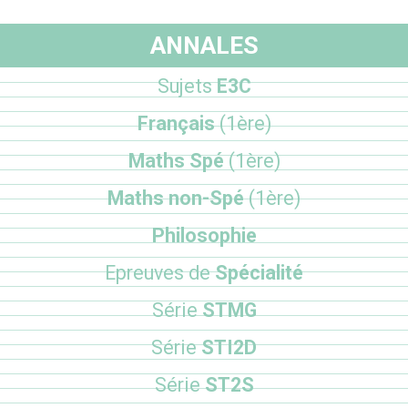
ANNALES
Sujets
E3C
Français
(1ère)
Maths Spé
(1ère)
Maths non-Spé
(1ère)
Philosophie
Epreuves de
Spécialité
Série
STMG
Série
STI2D
Série
ST2S