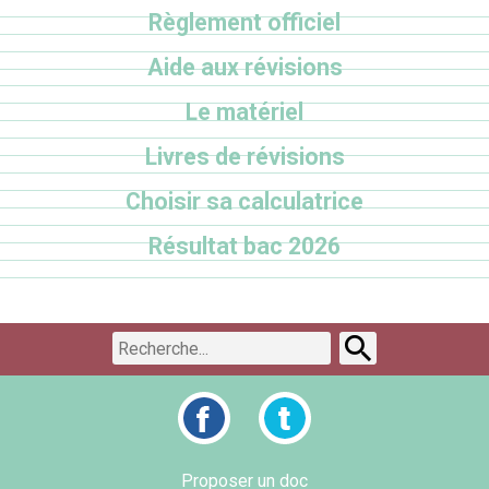
Règlement officiel
Aide aux révisions
Le matériel
Livres de révisions
Choisir sa calculatrice
Résultat bac 2026
Proposer un doc