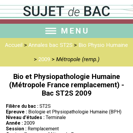
MENU
Accueil
>
Annales bac ST2S
>
Bio Physio Humaine
>
2009
>
Métropole (remp.)
Bio et Physiopathologie Humaine
(Métropole France remplacement) -
Bac ST2S 2009
Filière du bac :
ST2S
Epreuve :
Biologie et Physiopathologie Humaine (BPH)
Niveau d'études :
Terminale
Année :
2009
Session :
Remplacement