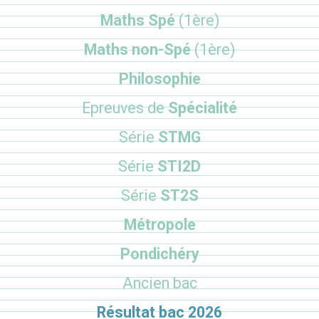
Maths Spé
(1ère)
Maths non-Spé
(1ère)
Philosophie
Epreuves de
Spécialité
Série
STMG
Série
STI2D
Série
ST2S
Métropole
Pondichéry
Ancien bac
Résultat bac 2026