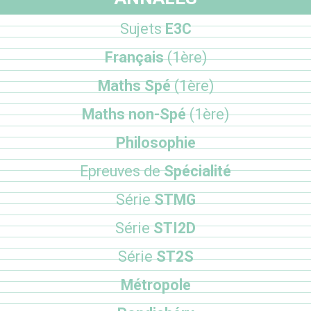
Sujets
E3C
Français
(1ère)
Maths Spé
(1ère)
Maths non-Spé
(1ère)
Philosophie
Epreuves de
Spécialité
Série
STMG
Série
STI2D
Série
ST2S
Métropole