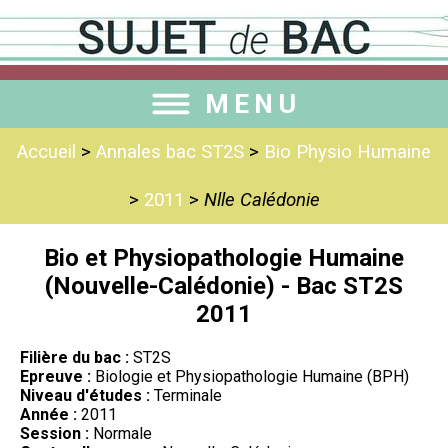
MENU
Accueil
>
Annales bac ST2S
>
Bio Physio Humaine
>
2011
>
Nlle Calédonie
Bio et Physiopathologie Humaine
(Nouvelle-Calédonie) - Bac ST2S
2011
Filière du bac :
ST2S
Epreuve :
Biologie et Physiopathologie Humaine (BPH)
Niveau d'études :
Terminale
Année :
2011
Session :
Normale