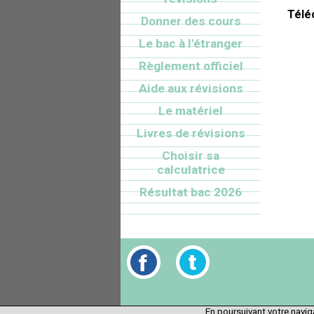
Télé
Donner des cours
Le bac à l'étranger
Règlement officiel
Aide aux révisions
Le matériel
Livres de révisions
Choisir sa
calculatrice
Résultat bac 2026
En poursuivant votre naviga