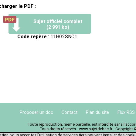
charger le PDF :
Sujet officiel complet
(2 991 ko)
Code repère :
11HG2SNC1
Proposer un doc
Contact
Plan du site
Flux RSS
Toute reproduction, même partielle, est interdite sans l'acc
Tous droits réservés - www.sujetdebac.fr - Copyright 
tion, vous acceptez l'utilisation de services tiers pouvant installer des cook