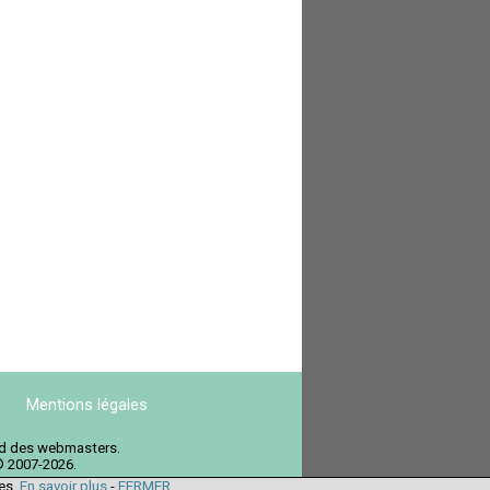
Mentions légales
ord des webmasters.
© 2007-2026.
ies.
En savoir plus
-
FERMER