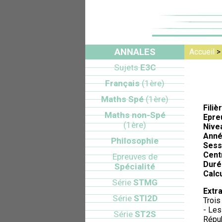
ANNALES
Accueil
Sujets
E3C
Français
(1ère)
Maths Spé
(1ère)
Filiè
Maths non-Spé
Epre
(1ère)
Nive
Anné
Philosophie
Sess
Cent
Epreuves de
Duré
Spécialité
Calcu
Série
STMG
Extra
Série
STI2D
Trois
- Les
Série
ST2S
Répub