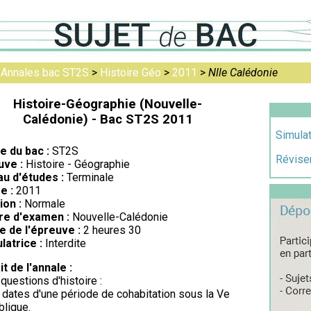
>
Annales bac ST2S
>
Histoire Géo
>
2011
>
Nlle Calédonie
Histoire-Géographie (Nouvelle-
Calédonie) - Bac ST2S 2011
Simula
re du bac :
ST2S
Réviser
uve :
Histoire - Géographie
au d'études :
Terminale
e :
2011
ion :
Normale
re d'examen :
Nouvelle-Calédonie
e de l'épreuve :
2 heures 30
latrice :
Interdite
it de l'annale :
 questions d'histoire :
 dates d'une période de cohabitation sous la Ve
lique.