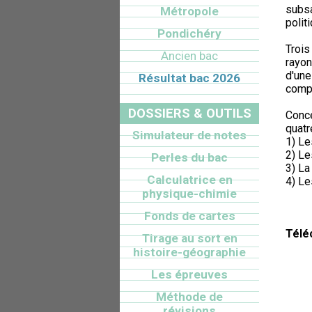
subsa
Métropole
polit
Pondichéry
Trois
Ancien bac
rayon
d'une
Résultat bac 2026
compl
DOSSIERS & OUTILS
Conce
quatr
Simulateur de notes
1) Le
2) Le
Perles du bac
3) La
Calculatrice en
4) Le
physique-chimie
Fonds de cartes
Télé
Tirage au sort en
histoire-géographie
Les épreuves
Méthode de
révisions