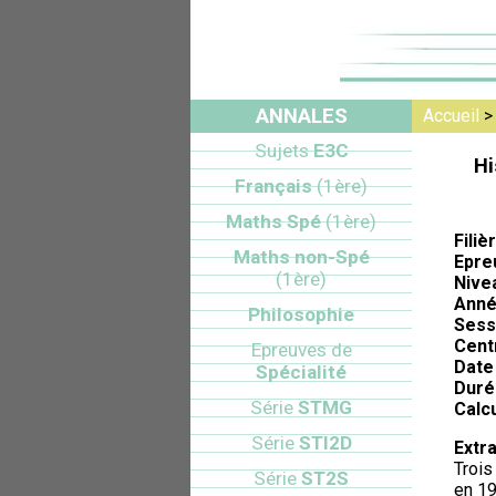
ANNALES
Accueil
Sujets
E3C
Hi
Français
(1ère)
Maths Spé
(1ère)
Filiè
Maths non-Spé
Epre
(1ère)
Nive
Anné
Philosophie
Sess
Cent
Epreuves de
Date 
Spécialité
Duré
Série
STMG
Calcu
Série
STI2D
Extra
Trois
Série
ST2S
en 19