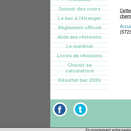
Donner des cours
Cette
chemi
Le bac à l'étranger
Accue
Règlement officiel
(ST2
Aide aux révisions
Le matériel
Livres de révisions
Choisir sa
calculatrice
Résultat bac 2026
En poursuivant votre naviga