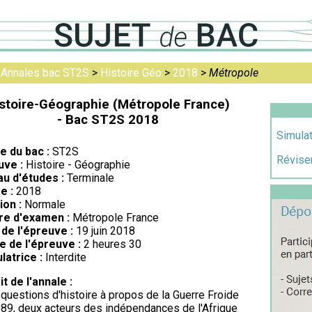
>
Annales bac ST2S
>
Histoire Géo
>
2018
>
Métropole
stoire-Géographie (Métropole France)
- Bac ST2S 2018
Simula
re du bac :
ST2S
Réviser
uve :
Histoire - Géographie
au d'études :
Terminale
e :
2018
ion :
Normale
re d'examen :
Métropole France
de l'épreuve :
19 juin 2018
e de l'épreuve :
2 heures 30
latrice :
Interdite
it de l'annale :
 questions d'histoire à propos de la Guerre Froide
89, deux acteurs des indépendances de l'Afrique