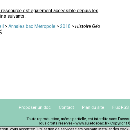
 ressource est également accessible depuis les
ns suivants :
il
>
Annales bac Métropole
>
2018
>
Histoire Géo
S)
Proposer un doc
Contact
Plan du site
Flux RSS
Toute reproduction, même partielle, est interdite sans l'acc
Tous droits réservés - www.sujetdebac.fr - Copyright 
tion, vous acceptez l'utilisation de services tiers pouvant installer des cook