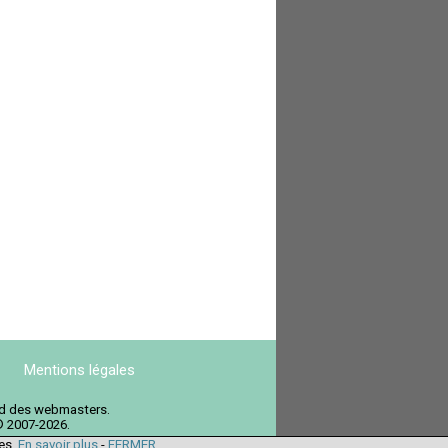
Mentions légales
ord des webmasters.
© 2007-2026.
ies.
En savoir plus
-
FERMER