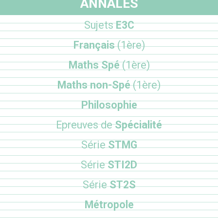
ANNALES
Sujets
E3C
Français
(1ère)
Maths Spé
(1ère)
Maths non-Spé
(1ère)
Philosophie
Epreuves de
Spécialité
Série
STMG
Série
STI2D
Série
ST2S
Métropole