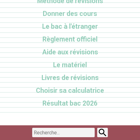
Méthode de révisions
Donner des cours
Le bac à l'étranger
Règlement officiel
Aide aux révisions
Le matériel
Livres de révisions
Choisir sa calculatrice
Résultat bac 2026