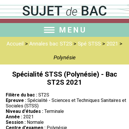
MENU
Accueil
>
Annales bac ST2S
>
Spé STSS
>
2021
>
Polynésie
Spécialité STSS (Polynésie) - Bac
ST2S 2021
Filière du bac :
ST2S
Epreuve :
Spécialité - Sciences et Techniques Sanitaires et
Sociales (STSS)
Niveau d'études :
Terminale
Année :
2021
Session :
Normale
Centre d'examen :
Polynésie