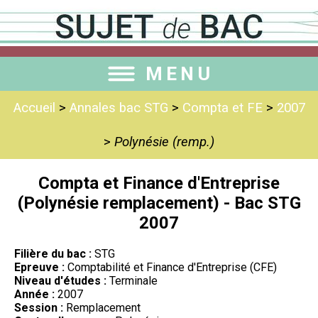
MENU
Accueil
>
Annales bac STG
>
Compta et FE
>
2007
>
Polynésie (remp.)
Compta et Finance d'Entreprise
(Polynésie remplacement) - Bac STG
2007
Filière du bac :
STG
Epreuve :
Comptabilité et Finance d'Entreprise (CFE)
Niveau d'études :
Terminale
Année :
2007
Session :
Remplacement