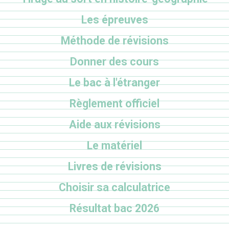
Les épreuves
Méthode de révisions
Donner des cours
Le bac à l'étranger
Règlement officiel
Aide aux révisions
Le matériel
Livres de révisions
Choisir sa calculatrice
Résultat bac 2026