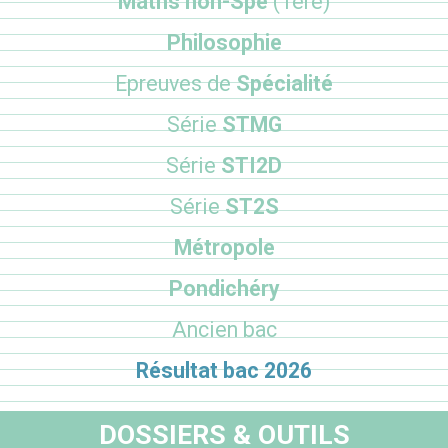
Maths non-Spé
(1ère)
Philosophie
Epreuves de
Spécialité
Série
STMG
Série
STI2D
Série
ST2S
Métropole
Pondichéry
Ancien bac
Résultat bac 2026
DOSSIERS & OUTILS