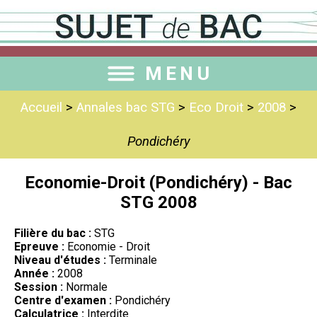
MENU
Accueil
>
Annales bac STG
>
Eco Droit
>
2008
>
Pondichéry
Economie-Droit (Pondichéry) - Bac
STG 2008
Filière du bac :
STG
Epreuve :
Economie - Droit
Niveau d'études :
Terminale
Année :
2008
Session :
Normale
Centre d'examen :
Pondichéry
Calculatrice :
Interdite