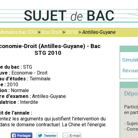
>
Annales bac STG
>
Eco Droit
>
2010
>
Antilles-Guyane
conomie-Droit (Antilles-Guyane) - Bac
STG 2010
Simula
re du bac :
STG
Réviser
uve :
Economie - Droit
au d'études :
Terminale
e :
2010
ion :
Normale
re d'examen :
Antilles-Guyane
latrice :
Interdite
it de l'annale :
ntez les arguments qui justifient l'intervention du
 dans le domaine contractuel. La Chine et l'énergie.