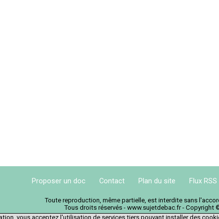
Proposer un doc
Contact
Plan du site
Flux RSS
Toute reproduction, même partielle, est interdite sans l'acc
Tous droits réservés - www.sujetdebac.fr - Copyright 
tion, vous acceptez l'utilisation de services tiers pouvant installer des cook