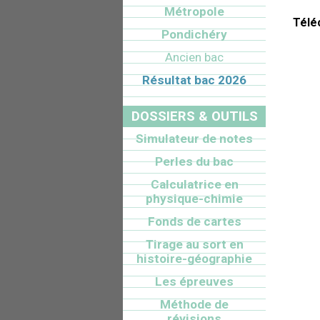
Métropole
Télé
Pondichéry
Ancien bac
Résultat bac 2026
DOSSIERS & OUTILS
Simulateur de notes
Perles du bac
Calculatrice en
physique-chimie
Fonds de cartes
Tirage au sort en
histoire-géographie
Les épreuves
Méthode de
révisions