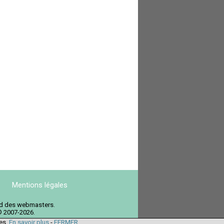
Mentions légales
ord des webmasters.
© 2007-2026.
ies.
En savoir plus
-
FERMER