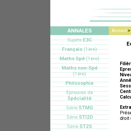
ANNALES
Accueil
Sujets
E3C
E
Français
(1ère)
Maths Spé
(1ère)
Filiè
Maths non-Spé
Epre
(1ère)
Nive
Anné
Philosophie
Sess
Cent
Epreuves de
Calcu
Spécialité
Extra
Série
STMG
Prése
Série
STI2D
droit
Série
ST2S