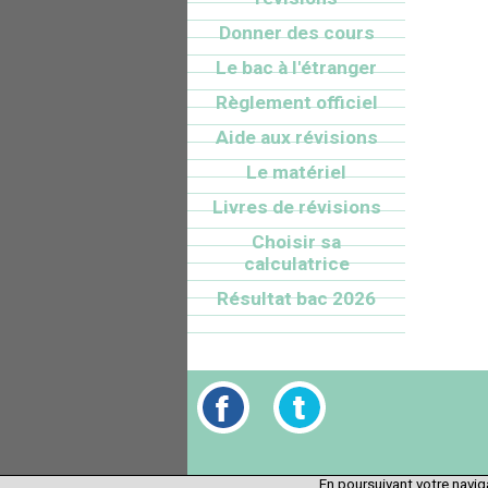
Donner des cours
Le bac à l'étranger
Règlement officiel
Aide aux révisions
Le matériel
Livres de révisions
Choisir sa
calculatrice
Résultat bac 2026
En poursuivant votre naviga