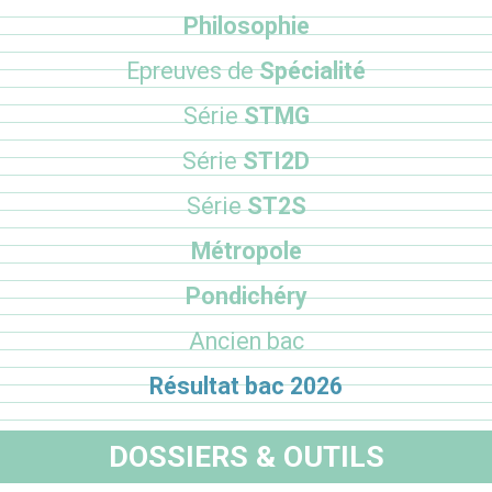
Philosophie
Epreuves de
Spécialité
Série
STMG
Série
STI2D
Série
ST2S
Métropole
Pondichéry
Ancien bac
Résultat bac 2026
DOSSIERS & OUTILS